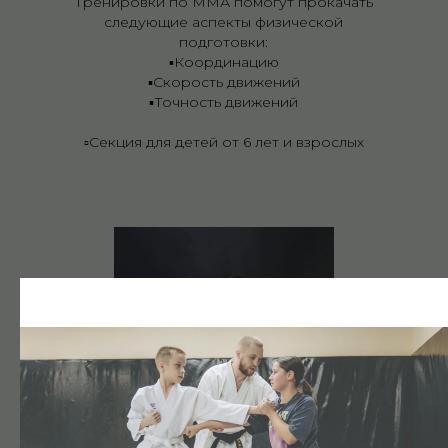
Тренировки по ММА помогут прокачать
следующие аспекты физической
подготовки:
▪️Координацию
▪️Скорость движений
▪️Точность движений
▫️Секция для детей от 6 лет и взрослых