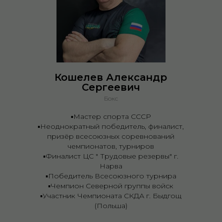
Кошелев Александр
Сергеевич
Бокс
▪️Мастер спорта СССР
▪️Неоднократный победитель, финалист,
призёр всесоюзных соревнований
чемпионатов, турниров
▪️Финалист ЦС " Трудовые резервы" г.
Нарва
▪️Победитель Всесоюзного турнира
▪️Чемпион Северной группы войск
▪️Участник Чемпионата СКДА г. Быдгощ
(Польша)