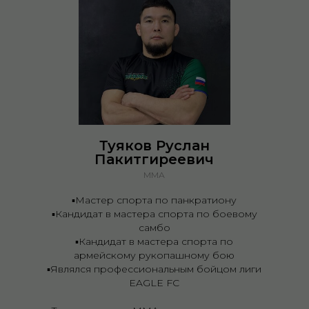
Туяков Руслан
Пакитгиреевич
ММА
▪️Мастер спорта по панкратиону
▪️Кандидат в мастера спорта по боевому
самбо
▪️Кандидат в мастера спорта по
армейскому рукопашному бою
▪️Являлся профессиональным бойцом лиги
EAGLE FC