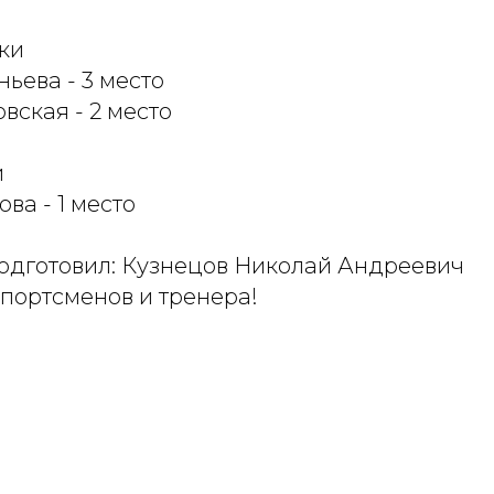
шки
ьева - 3 место
ская - 2 место
и
ва - 1 место
одготовил: Кузнецов Николай Андреевич
портсменов и тренера!