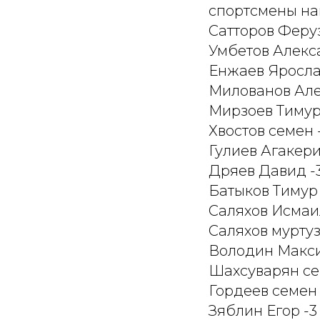
спортсмены на
Сатторов Феруз 
Умбетов Алекса
Енжаев Ярослав
Милованов Алек
Мирзоев Тимур 
Хвостов семен -
Гулиев Агакери
Дряев Давид -3
Батыков Тимур -
Саляхов Исмаил
Саляхов муртуз 
Володин Максим
Шахсуварян сей
Гордеев семен -
Зяблин Егор -3 