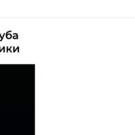
уба
ики